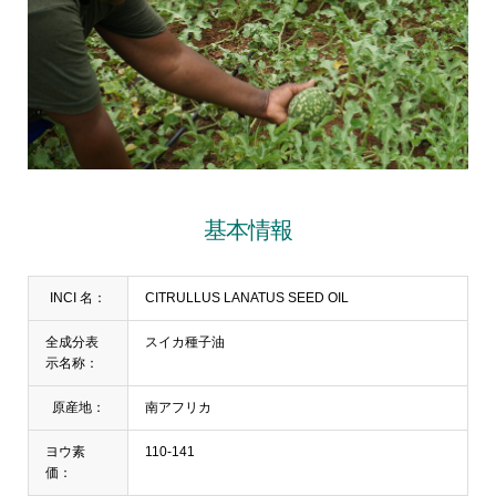
基本情報
INCI 名：
CITRULLUS LANATUS SEED OIL
全成分表
スイカ種子油
示名称：
原産地：
南アフリカ
ヨウ素
110-141
価：