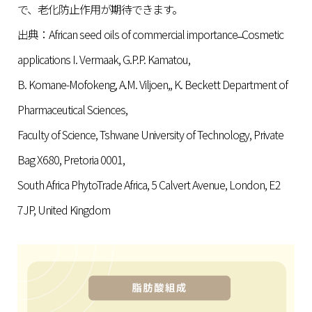
で、老化防止作用が期待できます。
出典：African seed oils of commercial importance ̶ Cosmetic
applications I. Vermaak, G.P.P. Kamatou,
B. Komane-Mofokeng, A.M. Viljoen,, K. Beckett Department of
Pharmaceutical Sciences,
Faculty of Science, Tshwane University of Technology, Private
Bag X680, Pretoria 0001,
South Africa PhytoTrade Africa, 5 Calvert Avenue, London, E2
7JP, United Kingdom