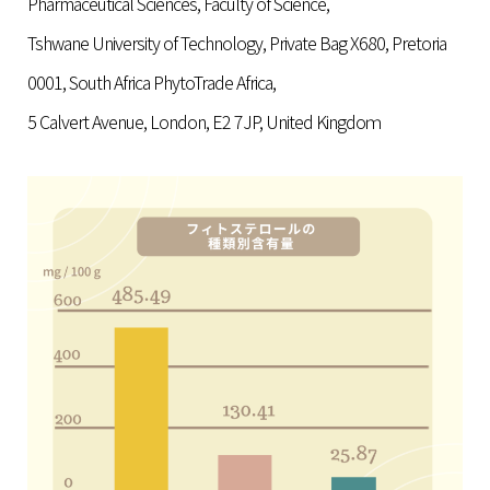
Pharmaceutical Sciences, Faculty of Science,
Tshwane University of Technology, Private Bag X680, Pretoria
0001, South Africa PhytoTrade Africa,
5 Calvert Avenue, London, E2 7JP, United Kingdoｍ