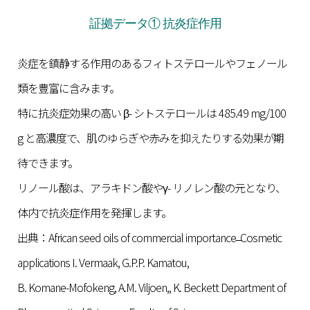
証拠データ① 抗炎症作用
炎症を鎮静する作用のあるフィトステロールやフェノール
類を豊富に含みます。
特に抗炎症効果の高い β- シトステロールは 485.49 mg/100
g と高濃度で、肌のゆらぎや赤みを抑えたりする効果が期
待できます。
リノール酸は、アラキドン酸やγ- リノレン酸の元となり、
体内で抗炎症作用を発揮します。
出典：African seed oils of commercial importance ̶ Cosmetic
applications I. Vermaak, G.P.P. Kamatou,
B. Komane-Mofokeng, A.M. Viljoen,, K. Beckett Department of