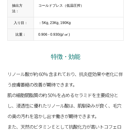
抽出方
コールドプレス（低温圧搾）
法：
入り目：
：5Kg, 23Kg, 190Kg
比重：
0.906 - 0.930(g/ ㎤ )
特徴・効能
リノール酸が約 60% 含まれており、抗炎症効果や老化に伴
う皮膚萎縮の改善が期待できます。
肌の細胞間脂質の約 50％を占めるセラミドを主要成分と
し、浸透性に優れたリノール酸は、肌馴染みが良く、毛穴
の奥の汚れを溶かし出す働きが期待できます。
また、天然のビタミン E として抗酸化力が高いトコフェロ