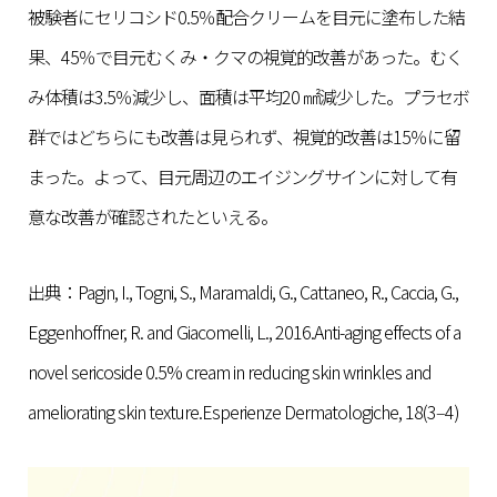
被験者にセリコシド0.5％配合クリームを目元に塗布した結
果、45％で目元むくみ・クマの視覚的改善があった。むく
み体積は3.5％減少し、面積は平均20 ㎟減少した。プラセボ
群ではどちらにも改善は見られず、視覚的改善は15％に留
まった。よって、目元周辺のエイジングサインに対して有
意な改善が確認されたといえる。
出典：Pagin, I., Togni, S., Maramaldi, G., Cattaneo, R., Caccia, G.,
Eggenhoffner, R. and Giacomelli, L., 2016.Anti-aging effects of a
novel sericoside 0.5% cream in reducing skin wrinkles and
ameliorating skin texture.Esperienze Dermatologiche, 18(3‒4)