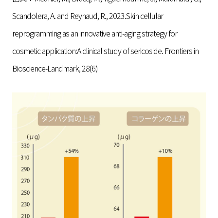
Scandolera, A. and Reynaud, R., 2023.Skin cellular
reprogramming as an innovative anti-aging strategy for
cosmetic application:A clinical study of sericoside. Frontiers in
Bioscience-Landmark, 28(6)