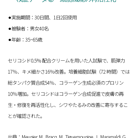
⚫︎実施期間：30日間、1日2回使用
⚫︎被験者：男女40名
⚫︎年齢：35~65歳
セリコシド0.5% 配合クリームを用いた人試験で、肌弾力
17％、キメ細かさ16％改善。培養細胞試験（72 時間）では
総タンパク質合成54％、コラーゲン生成必須のプロリン
10％増加。セリコシドはコラーゲン合成促進で皮膚の再
生・修復を再活性化し、シワやたるみの改善に寄与するこ
とが確認された。
出典：Meunier, M., Bracq, M., Tiguemounine, J., Maramaldi, G.,