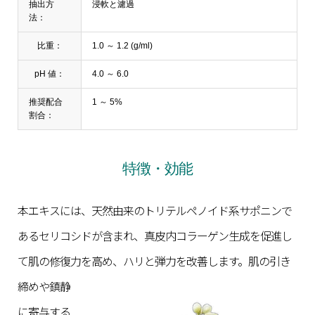
抽出方
浸軟と濾過
法：
比重：
1.0 ～ 1.2 (g/ml)
pH 値：
4.0 ～ 6.0
推奨配合
1 ～ 5%
割合：
特徴・効能
本エキスには、天然由来のトリテルペノイド系サポニンで
あるセリコシドが含まれ、真皮内コラーゲン生成を促進し
て肌の修復力を高め、ハリと弾力を改善します。
肌の引き
締めや鎮静
に寄与する